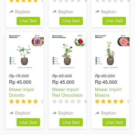
Bagikan
Bagikan
Bagikan
`
`
`
Lihat Detil
Lihat Detil
Lihat Detil
Rp 75.000
Rp 65.000
Rp 85.000
Rp 45.000
Rp 45.000
Rp 45.000
Mawar Impor
Mawar Import
Mawar Import
Dolcetto
Red Chocolatos
Masora
(1)
(0)
(1)
Bagikan
Bagikan
Bagikan
`
`
`
Lihat Detil
Lihat Detil
Lihat Detil