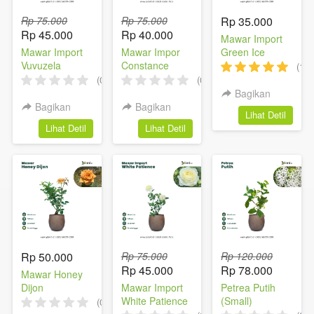
Rp 75.000
Rp 75.000
Rp 35.000
Rp 45.000
Rp 40.000
Mawar Import
Mawar Import
Mawar Impor
Green Ice
Vuvuzela
Constance
(1)
(0)
(0)
Bagikan
Bagikan
Bagikan
`
Lihat Detil
`
`
Lihat Detil
Lihat Detil
Rp 50.000
Rp 75.000
Rp 120.000
Rp 45.000
Rp 78.000
Mawar Honey
Dijon
Mawar Import
Petrea Putih
White Patience
(Small)
(0)