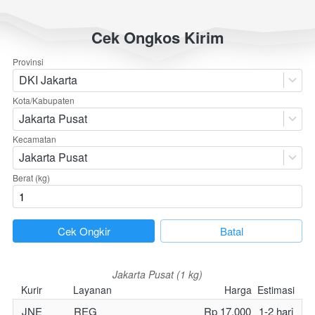
Cek Ongkos Kirim
Provinsi
DKI Jakarta
Kota/Kabupaten
Jakarta Pusat
Kecamatan
Jakarta Pusat
Berat (kg)
`
Cek Ongkir
`
Batal
Jakarta Pusat (1 kg)
Kurir
Layanan
Harga
Estimasi
JNE
REG
Rp 17.000
1-2 hari