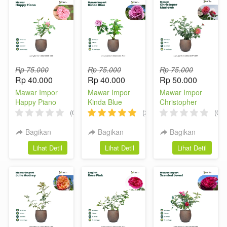
Rp 75.000
Rp 75.000
Rp 75.000
Rp 40.000
Rp 40.000
Rp 50.000
Mawar Impor
Mawar Impor
Mawar Impor
Happy Piano
Kinda Blue
Christopher
Marlowe
(0)
(2)
(0)
Bagikan
Bagikan
Bagikan
`
`
`
Lihat Detil
Lihat Detil
Lihat Detil