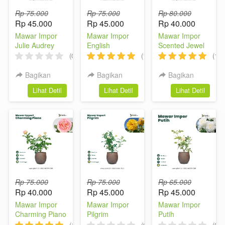
Rp 75.000
Rp 75.000
Rp 80.000
Rp 45.000
Rp 45.000
Rp 40.000
Mawar Impor
Mawar Impor
Mawar Impor
Julie Audrey
English
Scented Jewel
Rose/Kate
(0)
(1)
(1)
Bagikan
Bagikan
Bagikan
`
`
`
Lihat Detil
Lihat Detil
Lihat Detil
Rp 75.000
Rp 75.000
Rp 65.000
Rp 40.000
Rp 45.000
Rp 45.000
Mawar Impor
Mawar Impor
Mawar Impor
Charming Piano
Pilgrim
Putih
(1)
(0)
(0)