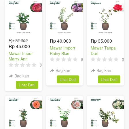
Rp 75.000
Rp 40.000
Rp 35.000
Rp 45.000
Mawar Import
Mawar Tanpa
Mawar Impor
Rainy Blue
Duri
Marry Ann
(0)
(0)
(0)
Bagikan
Bagikan
Bagikan
`
`
Lihat Detil
Lihat Detil
`
Lihat Detil