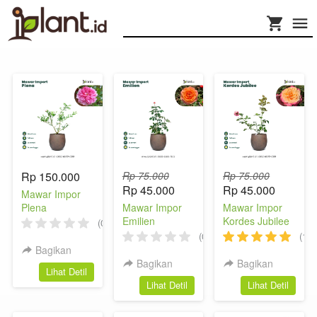
Rp 150.000
Rp 75.000
Rp 75.000
Rp 45.000
Rp 45.000
Mawar Impor
Plena
Mawar Impor
Mawar Impor
Emilien
Kordes Jubilee
(0)
(0)
(1)
Bagikan
Bagikan
Bagikan
`
Lihat Detil
`
`
Lihat Detil
Lihat Detil