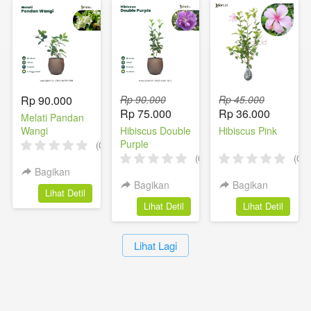
Rp 90.000
Rp 90.000
Rp 45.000
Rp 75.000
Rp 36.000
Melati Pandan
Wangi
Hibiscus Double
Hibiscus Pink
Purple
(0)
(0)
(0)
Bagikan
Bagikan
Bagikan
`
Lihat Detil
`
`
Lihat Detil
Lihat Detil
`
Lihat Lagi