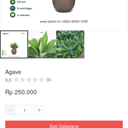
Agave
0.0
(0)
Rp 250.000
Beli Sekarang
`