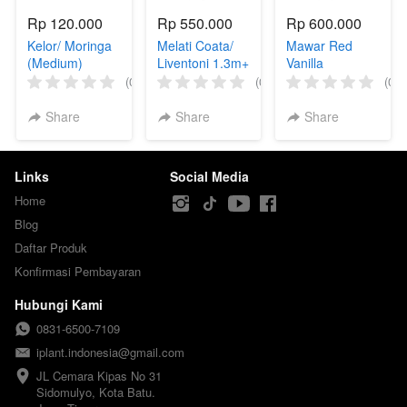
Rp 120.000
Rp 550.000
Rp 600.000
Kelor/ Moringa
Melati Coata/
Mawar Red
(Medium)
Liventoni 1.3m+
Vanilla
(Indukan)
(0)
(0)
(0)
Share
Share
Share
Links
Social Media
Home
Blog
Daftar Produk
Konfirmasi Pembayaran
Hubungi Kami
0831-6500-7109
iplant.indonesia@gmail.com
JL Cemara Kipas No 31

Sidomulyo, Kota Batu.
