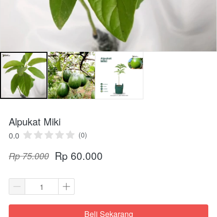
Alpukat Miki
0.0
(0)
Rp 60.000
Rp 75.000
Beli Sekarang
`