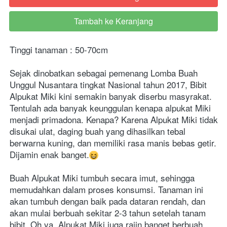
Tambah ke Keranjang
`
Tinggi tanaman : 50-70cm
Sejak dinobatkan sebagai pemenang Lomba Buah 
Unggul Nusantara tingkat Nasional tahun 2017, Bibit 
Alpukat Miki kini semakin banyak diserbu masyrakat. 
Tentulah ada banyak keunggulan kenapa alpukat Miki 
menjadi primadona. Kenapa? Karena Alpukat Miki tidak 
disukai ulat, daging buah yang dihasilkan tebal 
berwarna kuning, dan memiliki rasa manis bebas getir. 
Dijamin enak banget.
Buah Alpukat Miki tumbuh secara imut, sehingga 
memudahkan dalam proses konsumsi. Tanaman ini 
akan tumbuh dengan baik pada dataran rendah, dan 
akan mulai berbuah sekitar 2-3 tahun setelah tanam 
bibit. Oh ya, Alpukat Miki juga rajin banget berbuah 