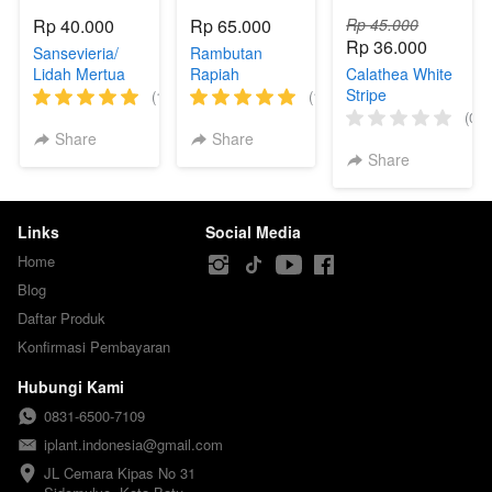
Rp 40.000
Rp 65.000
Rp 45.000
Rp 36.000
Sansevieria/
Rambutan
Lidah Mertua
Rapiah
Calathea White
Stripe
(1)
(1)
(0)
Share
Share
Share
Links
Social Media
Home
Blog
Daftar Produk
Konfirmasi Pembayaran
Hubungi Kami
0831-6500-7109
iplant.indonesia@gmail.com
JL Cemara Kipas No 31
