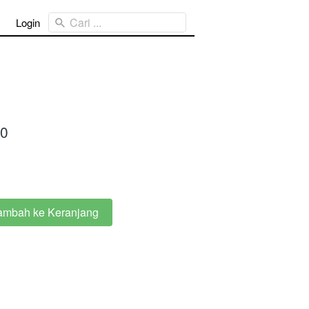
Cari ...
Login
00
ambah ke Keranjang