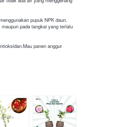
ar tidak ada air yang menggenang 
li menggunakan pupuk NPK daun. 
maupun pada tangkai yang terlalu 
antioksidan.Mau panen anggur 