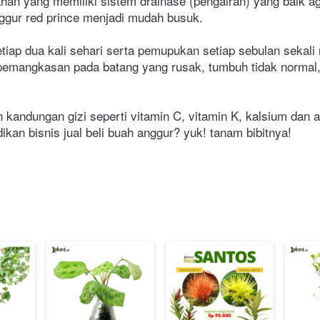
han yang memiliki sistem drainase (pengairan) yang baik ag
gur red prince menjadi mudah busuk.
tiap dua kali sehari serta pemupukan setiap sebulan seka
pemangkasan pada batang yang rusak, tumbuh tidak normal, 
n kandungan gizi seperti vitamin C, vitamin K, kalsium dan 
ikan bisnis jual beli buah anggur? yuk! tanam bibitnya!