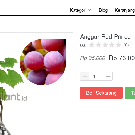
Kategori
Blog
Keranjang
Anggur Red Prince
0.0
(0)
Rp 76.0
Rp 95.000
Beli Sekarang
T
`
`