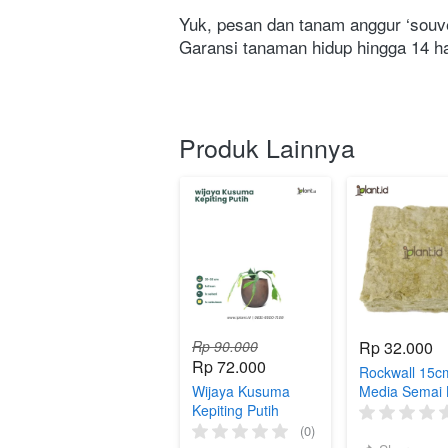
Yuk, pesan dan tanam anggur ‘souven
Garansi tanaman hidup hingga 14 har
Produk Lainnya
Rp 90.000
Rp 32.000
Rp 72.000
Rockwall 15cm
Wijaya Kusuma
Media Semai 
Kepiting Putih
(0)