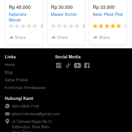
Rp 45.000
Rp 30.000
Rp 33.000
Kaliandra
Mawar Kombi
Aster Pikok Pink
Merah
(0)
(0)
(1)
Share
Share
Share
Links
Social Media
Home
Blog
Daftar Produk
Konfirmasi Pembayaran
Hubungi Kami
0831-6500-7109
iplant.indonesia@gmail.com
JL Cemara Kipas No 31

Sidomulyo, Kota Batu.

Jawa Timur.