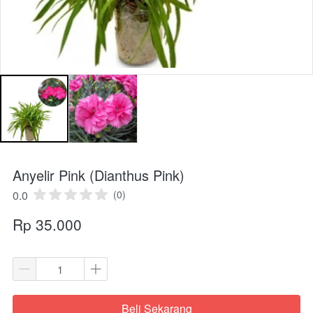
Anyelir Pink (Dianthus Pink)
0.0
(0)
Rp 35.000
Beli Sekarang
`