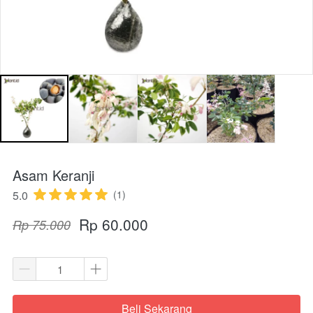
Asam Keranji
5.0
(1)
Rp 60.000
Rp 75.000
Beli Sekarang
`