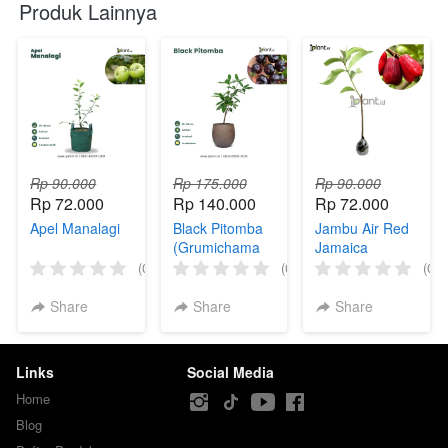
Produk Lainnya
Rp 90.000
Rp 175.000
Rp 90.000
Rp 72.000
Rp 140.000
Rp 72.000
Apel Manalagi
Black Pitomba
Jambu Air Red
(Grumichama
Jamaica
Cherry)
(0)
(0)
(0)
Share
Share
Share
Links
Social Media
Home
Blog