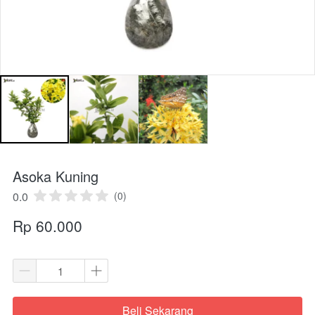
Asoka Kuning
0.0
(0)
Rp 60.000
Beli Sekarang
`