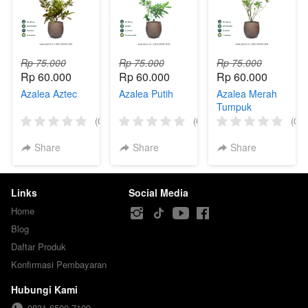
Rp 75.000
Rp 75.000
Rp 75.000
Rp 60.000
Rp 60.000
Rp 60.000
Azalea Aztec
Azalea Putih
Azalea Merah
Tumpuk
(0)
(0)
(0)
Share
Share
Share
Links
Social Media
Home
Blog
Daftar Produk
Konfirmasi Pembayaran
Hubungi Kami
0831-6500-7109