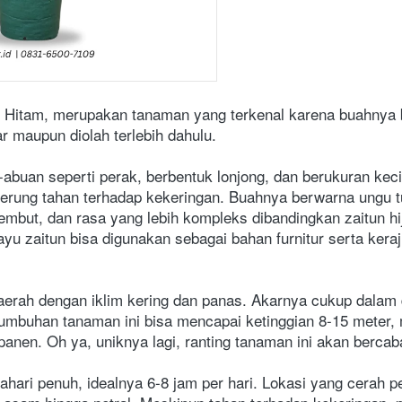
un Hitam, merupakan tanaman yang terkenal karena buahnya 
 maupun diolah terlebih dahulu.
-abuan seperti perak, berbentuk lonjong, dan berukuran kec
erung tahan terhadap kekeringan. Buahnya berwarna ungu tu
mbut, dan rasa yang lebih kompleks dibandingkan zaitun hij
ayu zaitun bisa digunakan sebagai bahan furnitur serta keraj
 daerah dengan iklim kering dan panas. Akarnya cukup dalam
tumbuhan tanaman ini bisa mencapai ketinggian 8-15 meter, 
en. Oh ya, uniknya lagi, ranting tanaman ini akan bercaba
hari penuh, idealnya 6-8 jam per hari. Lokasi yang cerah p