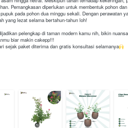
t asam hingga netral. Meskipun tahan terhadap kekeringan, p
uhan. Pemangkasan diperlukan untuk membentuk pohon dan m
upuk pada pohon dua minggu sekali. Dengan perawatan yang
h yang lezat selama bertahun-tahun loh!
jadikan pelengkap di taman modern kamu nih, bikin nuansa 
anmu biar makin cakepp!!!
ri sejak paket diterima dan gratis konsultasi selamanya