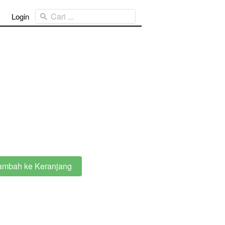
Cari ...
Login
ambah ke Keranjang