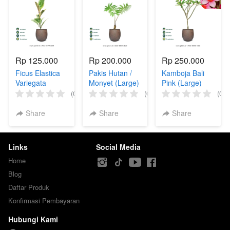
Rp 125.000
Rp 200.000
Rp 250.000
Ficus Elastica
Pakis Hutan /
Kamboja Bali
Variegata
Monyet (Large)
Pink (Large)
(0)
(0)
(0)
Share
Share
Share
Links
Social Media
Home
Blog
Daftar Produk
Konfirmasi Pembayaran
Hubungi Kami