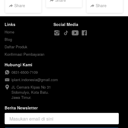
Share
Share
Share
Links
Social Media
Home
Blog
Daftar Produk
Konfirmasi Pembayaran
Hubungi Kami
0831-6500-7109
iplant.indonesia@gmail.com
JL Cemara Kipas No 31

Sidomulyo, Kota Batu.

Jawa Timur.
Berita Newsletter