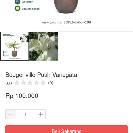
Bougenville Putih Variegata
0.0
(0)
Rp 100.000
Beli Sekarang
`