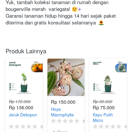
Yuk, tambah koleksi tanaman di rumah dengan 
bougenville merah  variegata! 
Garansi tanaman hidup hingga 14 hari sejak paket 
diterima dan gratis konsultasi selamanya 
Produk Lainnya
Rp 170.000
Rp 150.000
Rp 90.000
Rp 136.000
Rp 75.000
Hoya
Jeruk Dekopon
Macrophylla
Kayu Putih
Varigata
Micro
(0)
(0)
(0)