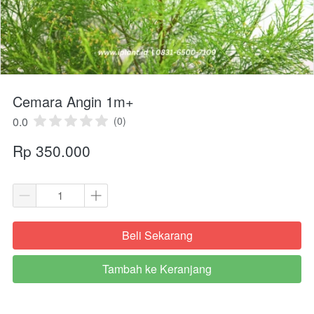
Cemara Angin 1m+
0.0
(0)
Rp 350.000
Beli Sekarang
`
Tambah ke Keranjang
`