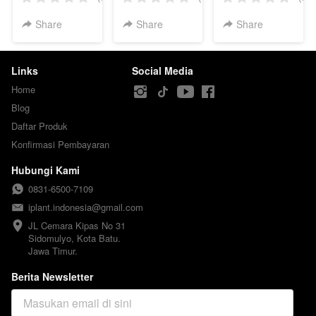
(Jumbo)
Share
Share
Share
Links
Social Media
Home
Blog
Daftar Produk
Konfirmasi Pembayaran
Hubungi Kami
0831-6500-7109
iplant.indonesia@gmail.com
JL Cemara Kipas No 31

Sidomulyo, Kota Batu.

Jawa Timur.
Berita Newsletter