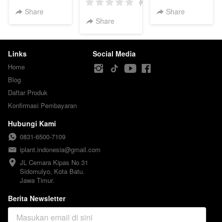
(Medium)
(Medium)
(0)
Share
Share
Share
Links
Social Media
Home
Blog
Daftar Produk
Konfirmasi Pembayaran
Hubungi Kami
0831-6500-7109
iplant.indonesia@gmail.com
JL Cemara Kipas No 31

Sidomulyo, Kota Batu.

Jawa Timur.
Berita Newsletter