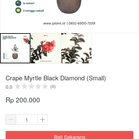
Crape Myrtle Black Diamond (Small)
0.0
(0)
Rp 200.000
Beli Sekarang
`