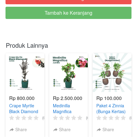
Tambah ke Keranjang
`
Produk Lainnya
Rp 800.000
Rp 2.500.000
Rp 100.000
Crape Myrtle
Medinilla
Paket 4 Zinnia
Black Diamond
Magnifica
(Bunga Kertas)
(Jumbo)
(Jumbo)
(0)
(0)
(0)
Share
Share
Share