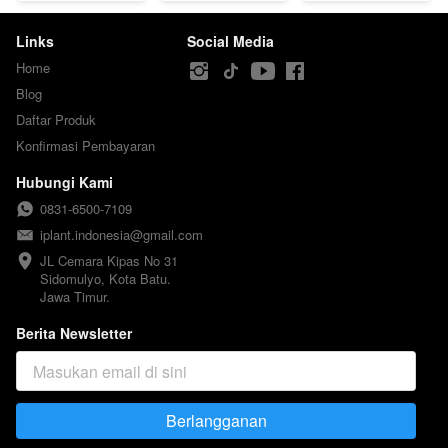
Links
Social Media
Home
Blog
Daftar Produk
Konfirmasi Pembayaran
Hubungi Kami
0831-6500-7109
iplant.indonesia@gmail.com
JL Cemara Kipas No 31

Sidomulyo, Kota Batu.

Jawa Timur.
Berita Newsletter
Berlangganan
`