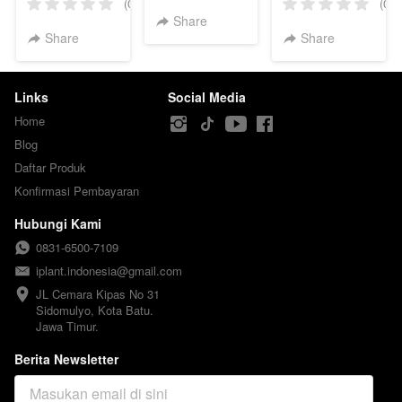
(0)
(0)
Share
Share
Share
Links
Social Media
Home
Blog
Daftar Produk
Konfirmasi Pembayaran
Hubungi Kami
0831-6500-7109
iplant.indonesia@gmail.com
JL Cemara Kipas No 31

Sidomulyo, Kota Batu.

Jawa Timur.
Berita Newsletter