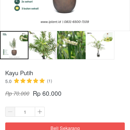
Kayu Putih
5.0
(1)
Rp 60.000
Rp 70.000
Beli Sekarang
`