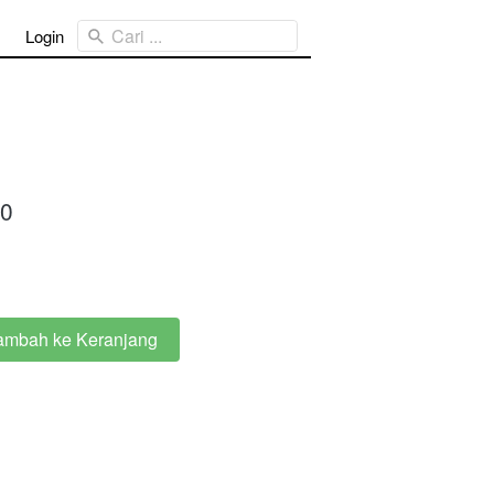
Cari ...
Login
00
ambah ke Keranjang