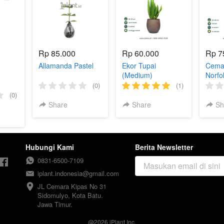
Rp 85.000
Rp 60.000
Rp 7
Allamanda Pastel
Ekor Tupai
Cemar
(Medium)
Norfo
(0)
(1)
(0)
Share
Share
Sh
Hubungi Kami
Berita Newsletter
0831-6500-7109
iplant.indonesia@gmail.com
JL Cemara Kipas No 31

Sidomulyo, Kota Batu.

Jawa Timur.
@
2026
iPlant Inc.