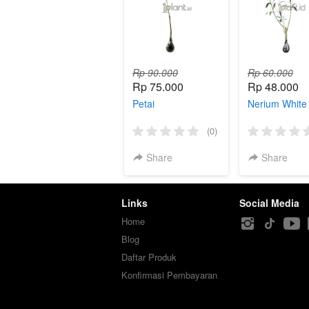
Rp 90.000
Rp 60.000
Rp 75.000
Rp 48.000
Petai
Nerium White
(0)
Share
Share
Links
Social Media
Home
Blog
Daftar Produk
Konfirmasi Pembayaran