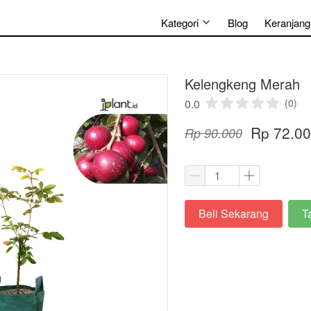
Kategori
Blog
Keranjang
Kelengkeng Merah
0.0
(0)
Rp 72.0
Rp 90.000
Beli Sekarang
T
`
`