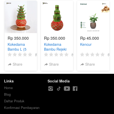
Rp 350.000
Rp 350.000
Rp 45.000
Kokedama
Kokedama
Kencur
Bambu L (5
Bambu Rejeki
Tingkat)
Pagoda
(0)
(0)
(0)
Medium
Share
Share
Share
Links
Social Media
Home
Blog
Daftar Produk
Konfirmasi Pembayaran