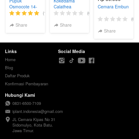
Pupuk
Kokedama
Osmocote 14-
Calathea
Cemara Embun
14-14 (Slow
Butterfly
(11)
(0)
Release
(0)
Fertilizer)
Share
Share
Share
Links
Social Media
Home
Blog
Daftar Produk
Konfirmasi Pembayaran
Hubungi Kami
0831-6500-7109
iplant.indonesia@gmail.com
JL Cemara Kipas No 31

Sidomulyo, Kota Batu.

Jawa Timur.