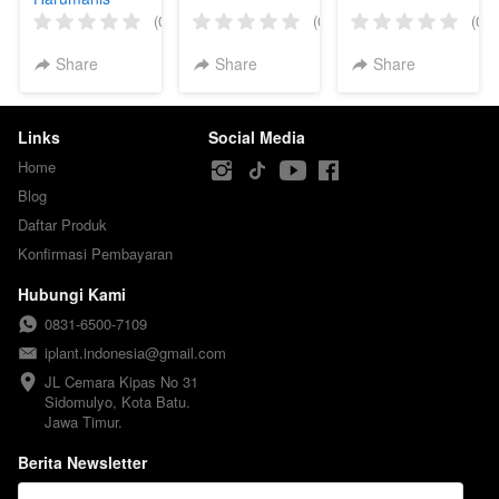
(0)
(0)
(0)
Share
Share
Share
Links
Social Media
Home
Blog
Daftar Produk
Konfirmasi Pembayaran
Hubungi Kami
0831-6500-7109
iplant.indonesia@gmail.com
JL Cemara Kipas No 31

Sidomulyo, Kota Batu.

Jawa Timur.
Berita Newsletter