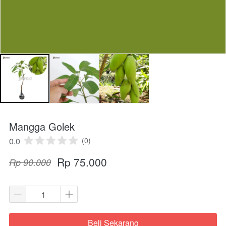
Mangga Golek
0.0
(0)
Rp 75.000
Rp 90.000
Beli Sekarang
`