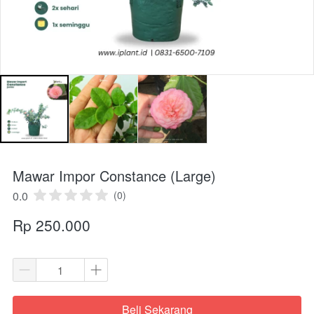
Mawar Impor Constance (Large)
0.0
(0)
Rp 250.000
Beli Sekarang
`