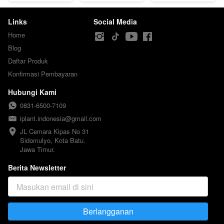
Links
Social Media
Home
Blog
Daftar Produk
Konfirmasi Pembayaran
Hubungi Kami
0831-6500-7109
iplant.indonesia@gmail.com
JL Cemara Kipas No 31

Sidomulyo, Kota Batu.

Jawa Timur.
Berita Newsletter
Berlangganan
`