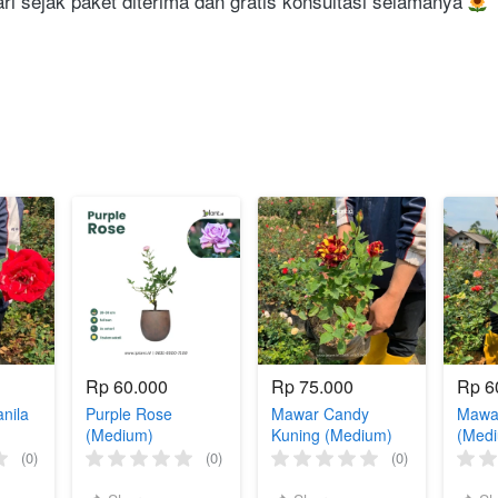
i sejak paket diterima dan gratis konsultasi selamanya 
Rp 60.000
Rp 75.000
Rp 6
nila
Purple Rose
Mawar Candy
Mawa
(Medium)
Kuning (Medium)
(Med
(0)
(0)
(0)