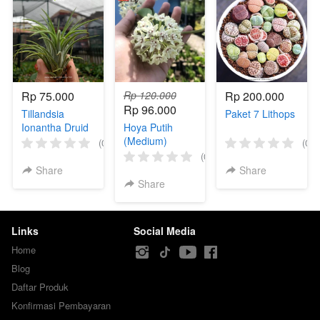
Rp 75.000
Rp 120.000
Rp 200.000
Rp 96.000
Tillandsia
Paket 7 Lithops
Ionantha Druid
Hoya Putih
(Medium)
(0)
(0)
(0)
Share
Share
Share
Links
Social Media
Home
Blog
Daftar Produk
Konfirmasi Pembayaran