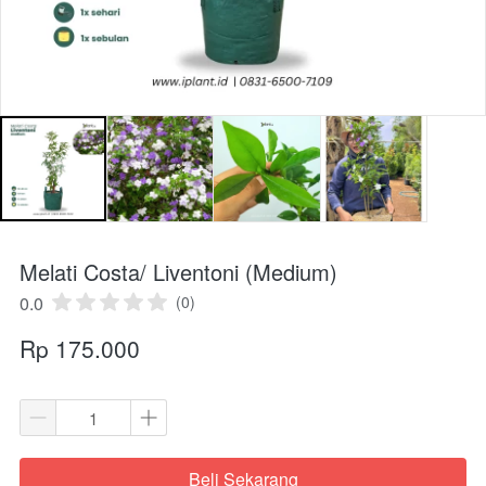
Melati Costa/ Liventoni (Medium)
0.0
(0)
Rp 175.000
Beli Sekarang
`