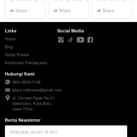
Popstar
Share
Share
Share
Links
Social Media
Home
Blog
Daftar Produk
Konfirmasi Pembayaran
Hubungi Kami
0831-6500-7109
iplant.indonesia@gmail.com
JL Cemara Kipas No 31

Sidomulyo, Kota Batu.

Jawa Timur.
Berita Newsletter