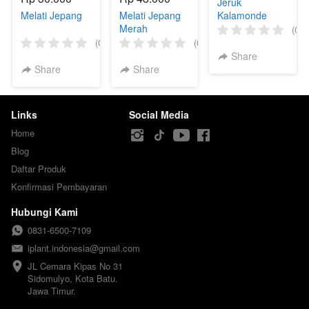
Jeruk
Melati Jepang
Melati Jepang
Kalamonde
Merah
Variegata
(0)
(0)
(0)
Share
Share
Share
Links
Social Media
Home
Blog
Daftar Produk
Konfirmasi Pembayaran
Hubungi Kami
0831-6500-7109
iplant.indonesia@gmail.com
JL Cemara Kipas No 31

Sidomulyo, Kota Batu.

Jawa Timur.