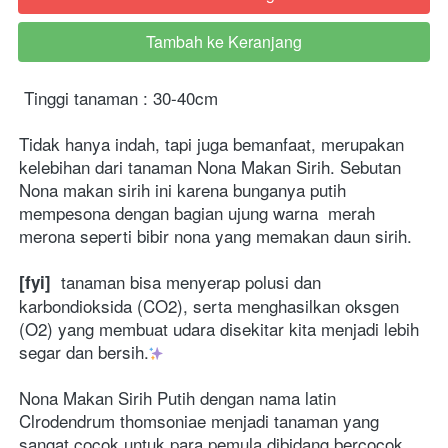
Tambah ke Keranjang
`
Tinggi tanaman : 30-40cm
Tidak hanya indah, tapi juga bemanfaat, merupakan 
kelebihan dari tanaman Nona Makan Sirih. Sebutan 
Nona makan sirih ini karena bunganya putih 
mempesona dengan bagian ujung warna  merah 
merona seperti bibir nona yang memakan daun sirih. 
 tanaman bisa menyerap polusi dan 
[fyi] 
karbondioksida (CO2), serta menghasilkan oksgen 
(O2) yang membuat udara disekitar kita menjadi lebih 
segar dan bersih.
Nona Makan Sirih Putih dengan nama latin 
Clrodendrum thomsoniae menjadi tanaman yang 
sangat cocok untuk para pemula dibidang bercocok 