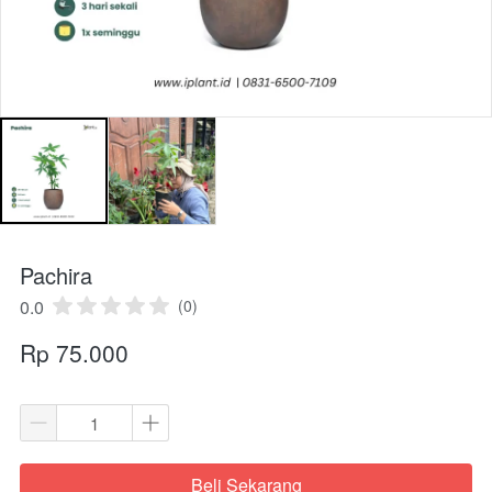
Pachira
0.0
(0)
Rp 75.000
Beli Sekarang
`