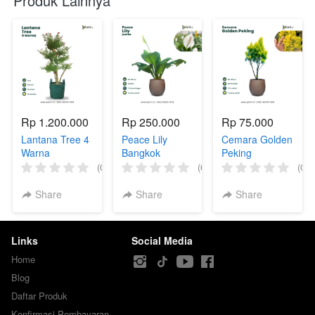
Produk Lainnya
Rp 1.200.000
Rp 250.000
Rp 75.000
Lantana Tree 4
Peace Lily
Cemara Golden
Warna
Bangkok
Peking
(Indukan)
(Jumbo)
(0)
(0)
(0)
Share
Share
Share
Links
Social Media
Home
Blog
Daftar Produk
Konfirmasi Pembayaran