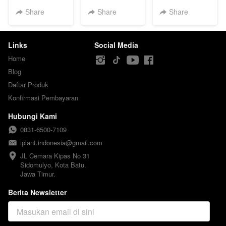
Share
Share
Share
Links
Social Media
Home
Blog
Daftar Produk
Konfirmasi Pembayaran
Hubungi Kami
0831-6500-7109
iplant.indonesia@gmail.com
JL Cemara Kipas No 31

Sidomulyo, Kota Batu.

Jawa Timur.
Berita Newsletter