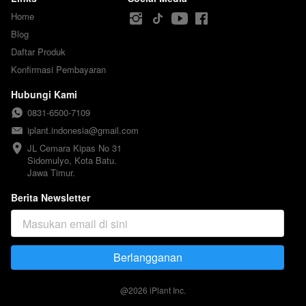
Home
Blog
Daftar Produk
Konfirmasi Pembayaran
Hubungi Kami
0831-6500-7109
iplant.indonesia@gmail.com
JL Cemara Kipas No 31

Sidomulyo, Kota Batu.

Jawa Timur.
Berita Newsletter
Berlangganan
`
@
2026
iPlant Inc.