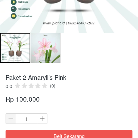
Paket 2 Amaryllis Pink
0.0
(0)
Rp 100.000
Beli Sekarang
`