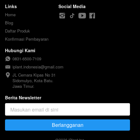
Links
Social Media
Home
Blog
Daftar Produk
Konfirmasi Pembayaran
Hubungi Kami
0831-6500-7109
iplant.indonesia@gmail.com
JL Cemara Kipas No 31

Sidomulyo, Kota Batu.

Jawa Timur.
Berita Newsletter
Berlangganan
`
@
2026
iPlant Inc.