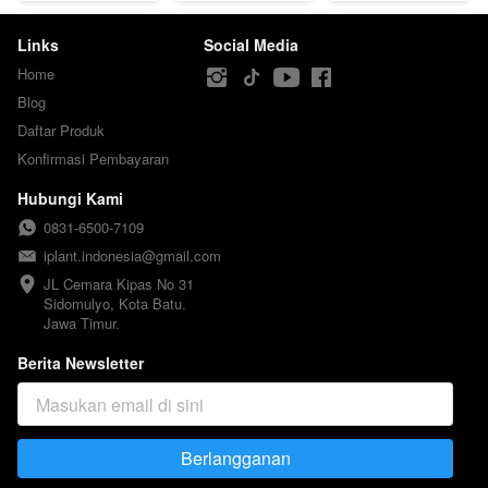
Links
Social Media
Home
Blog
Daftar Produk
Konfirmasi Pembayaran
Hubungi Kami
0831-6500-7109
iplant.indonesia@gmail.com
JL Cemara Kipas No 31

Sidomulyo, Kota Batu.

Jawa Timur.
Berita Newsletter
Berlangganan
`