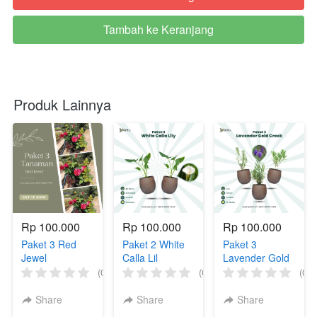
Tambah ke Keranjang
`
Produk Lainnya
Rp 100.000
Rp 100.000
Rp 100.000
Paket 3 Red
Paket 2 White
Paket 3
Jewel
Calla Lil
Lavender Gold
Creek
(0)
(0)
(0)
Share
Share
Share