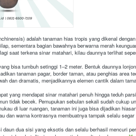
chinensis) adalah tanaman hias tropis yang dikenal denga
ilap, sementara bagian bawahnya berwarna merah keunguan.
saat terkena sinar matahari, kilau daunnya terlihat seperti
ang bisa tumbuh setinggi 1–2 meter. Bentuk daunnya lonjo
jadikan tanaman pagar, border taman, atau penghias area te
h dan dramatis, menjadikannya elemen cantik dalam tama
pat yang mendapat sinar matahari penuh hingga teduh parsia
mun tidak becek. Pemupukan sebulan sekali sudah cukup unt
au di luar ruangan, tanaman ini juga bisa dijadikan hiasan p
ilau dan warna kontrasnya membuatnya tampak selalu segar 
si daun dua sisi yang eksotis dan selalu berhasil mencuri pe