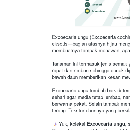
Excoecaria ungu (Excoecaria cochin
eksotis—bagian atasnya hijau meng
membuatnya tampak menawan, apalagi 
Tanaman ini termasuk jenis semak y
rapat dan rimbun sehingga cocok di
bawah daun memberikan kesan mewa
Excoecaria ungu tumbuh baik di tem
sehari agar media tetap lembap, na
berwarna pekat. Selain tampak memuk
terang. Tekstur daunnya yang berk
 Yuk, koleksi 
, 
Excoecaria ungu