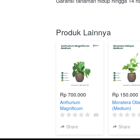
Garansi tanaman hidup hingga 14 har
Produk Lainnya
Rp 700.000
Rp 150.000
Anthurium
Monstera Obi
Magnificum
(Medium)
(Medium)
(0)
Share
Share