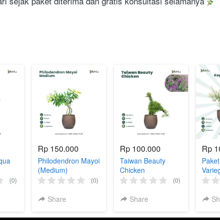
i sejak paket diterima dan gratis konsultasi selamanya 
Rp 150.000
Rp 100.000
Rp 1
qua
Philodendron Mayoi
Taiwan Beauty
Paket
(Medium)
Chicken
Varie
(0)
(0)
(0)
Share
Share
Sh