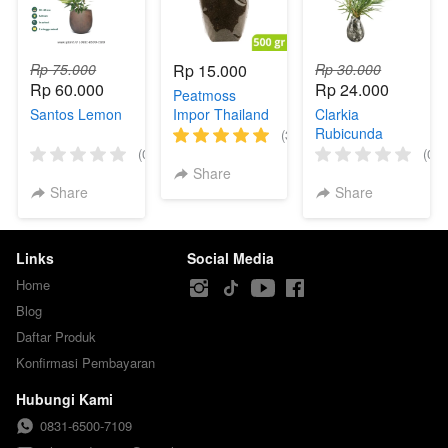
Rp 75.000
Rp 15.000
Rp 30.000
Rp 60.000
Rp 24.000
Peatmoss
Santos Lemon
Impor Thailand
Clarkia
200 Gram
Rubicunda
(3)
(0)
(0)
Share
Share
Share
Links
Social Media
Home
Blog
Daftar Produk
Konfirmasi Pembayaran
Hubungi Kami
0831-6500-7109