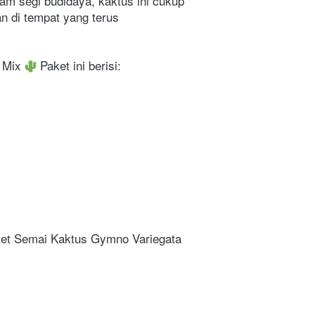
am segi budidaya, kaktus ini cukup 
 di tempat yang terus 
 Mix 
 Paket ini berisi:
aket Semai Kaktus Gymno Variegata 