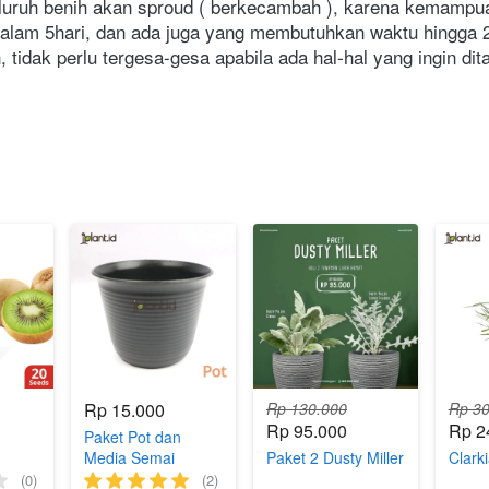
seluruh benih akan sproud ( berkecambah ), karena kemampu
dalam 5hari, dan ada juga yang membutuhkan waktu hingga 2
dak perlu tergesa-gesa apabila ada hal-hal yang ingin dit
Rp 15.000
Rp 130.000
Rp 30
Rp 95.000
Rp 2
Paket Pot dan
Media Semai
Paket 2 Dusty Miller
Clark
(0)
(2)