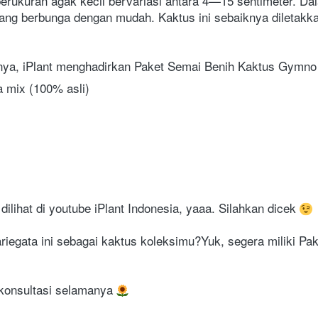
erukuran agak kecil bervariasi antara 4—15 sentimeter. Dal
ng berbunga dengan mudah. Kaktus ini sebaiknya diletakkan
, iPlant menghadirkan Paket Semai Benih Kaktus Gymno
 mix (100% asli)
ilihat di youtube iPlant Indonesia, yaaa. Silahkan dicek 
riegata ini sebagai kaktus koleksimu?Yuk, segera miliki P
 konsultasi selamanya 