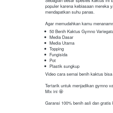
Sebagian besar spesies kaktus ini b
populer karena kebiasaan mereka ya
mendapatkan suhu panas.
Agar memudahkan kamu menanamnya
50 Benih Kaktus Gymno Variegata
Media Dasar
Media Utama
Topping
Fungisida
Pot
Plastik sungkup
Video cara semai benih kaktus bisa d
Tertarik untuk menjadikan gymno va
Mix ini 🤩
Garansi 100% benih asli dan gratis