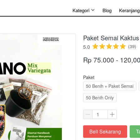
Kategori
Blog
Keranjang
Paket Semai Kaktus
5.0
(39)
Rp 75.000 - 120,0
Paket
50 Benih + Paket Semai
50 Benih Only
Beli Sekarang
T
`
`