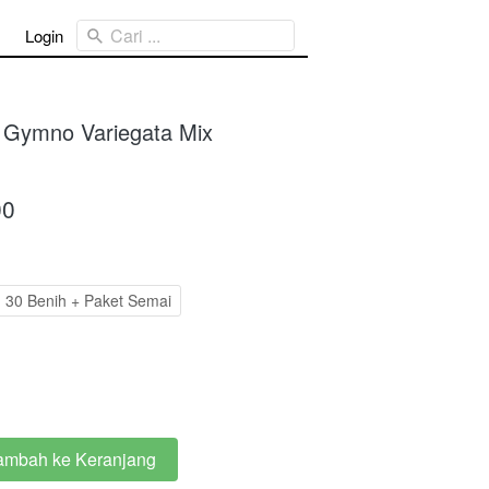
Cari ...
Login
 Gymno Variegata Mix
00
30 Benih + Paket Semai
ambah ke Keranjang