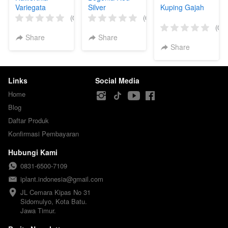
Variegata
Silver
Kuping Gajah
(0)
(0)
(0)
Share
Share
Share
Links
Social Media
Home
Blog
Daftar Produk
Konfirmasi Pembayaran
Hubungi Kami
0831-6500-7109
iplant.indonesia@gmail.com
JL Cemara Kipas No 31

Sidomulyo, Kota Batu.

Jawa Timur.