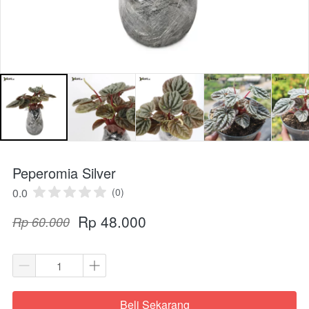
Peperomia Silver
0.0
(0)
Rp 48.000
Rp 60.000
Beli Sekarang
`