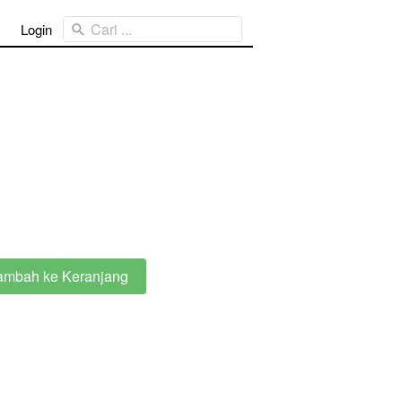
Cari ...
Login
ambah ke Keranjang