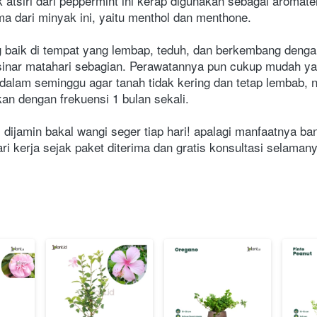
ak atsiri dari peppermint ini kerap digunakan sebagai aromat
 dari minyak ini, yaitu menthol dan menthone.
baik di tempat yang lembap, teduh, dan berkembang denga
inar matahari sebagian.
 Perawatannya pun cukup mudah yaa, 
dalam seminggu agar tanah tidak kering dan tetap lembab, n
n dengan frekuensi 1 bulan sekali.
dijamin bakal wangi seger tiap hari! apalagi manfaatnya ban
i kerja sejak paket diterima dan gratis konsultasi selamany