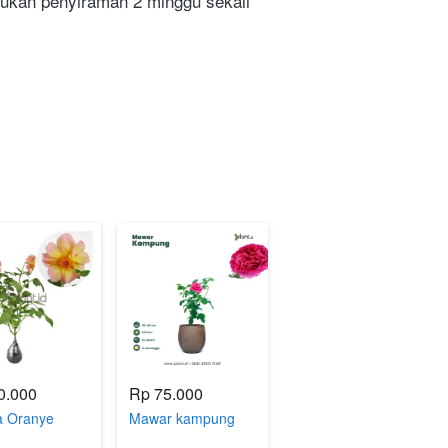
kukan penyiraman 2 minggu sekali 
0.000
Rp 75.000
a Oranye
Mawar kampung