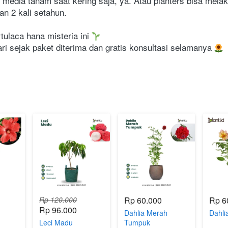
 media tanam saat kering saja, ya. Atau planters bisa mela
an 2 kali setahun.
ulaca hana misteria ini 
i sejak paket diterima dan gratis konsultasi selamanya 
Rp 120.000
Rp 60.000
Rp 6
Rp 96.000
Dahlia Merah
Dahli
u
Leci Madu
Tumpuk