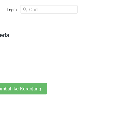
Cari ...
Login
eria
ambah ke Keranjang