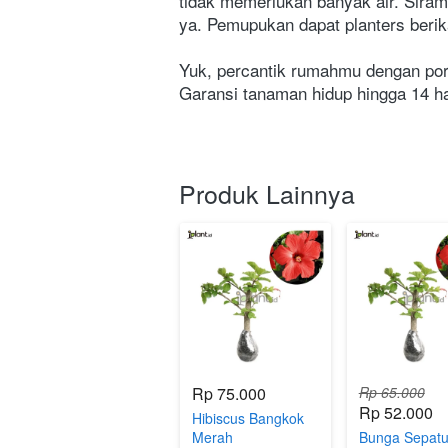
tidak memerlukan banyak air. Siram
ya. Pemupukan dapat planters berik
Yuk, percantik rumahmu dengan port
Garansi tanaman hidup hingga 14 har
Produk Lainnya
Rp 75.000
Rp 65.000
Rp 52.000
Hibiscus Bangkok
Merah
Bunga Sepat