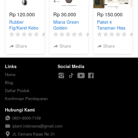
Rp 120.000
Rp 30.000
Rp 150.000
Rubber
Miana Green
Paket 4
Fig/Karet Kebo
Golden
Tanaman Hias
Gantung
(0)
(0)
(0)
Share
Share
Share
Links
Social Media
Home
Blog
Daftar Produk
Konfirmasi Pembayaran
Hubungi Kami
0831-6500-7109
iplant.indonesia@gmail.com
JL Cemara Kipas No 31
