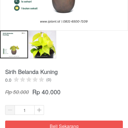
Sirih Belanda Kuning
0.0
(0)
Rp 40.000
Rp 50.000
Beli Sekarang
`