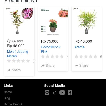
Produk Lainnya
Rp 60.000
Rp 75.000
Rp 40.000
Rp 48.000
Cocor Bebek
Ararea
Melati Jepang
Pink
Merah
(0)
(0)
Variegata
(0)
Share
Share
Share
Links
Social Media
Home
Blog
Daftar Produk