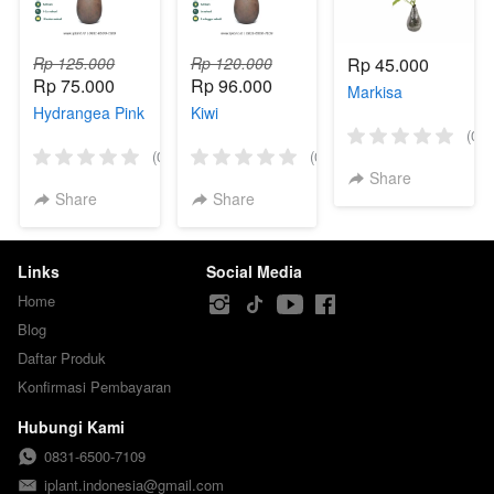
Rp 125.000
Rp 120.000
Rp 45.000
Rp 75.000
Rp 96.000
Markisa
Hydrangea Pink
Kiwi
(0)
(0)
(0)
Share
Share
Share
Links
Social Media
Home
Blog
Daftar Produk
Konfirmasi Pembayaran
Hubungi Kami
0831-6500-7109
iplant.indonesia@gmail.com