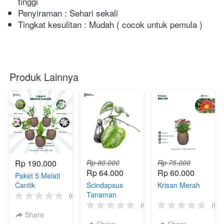
tinggi
Penyiraman : Sehari sekali
Tingkat kesulitan : Mudah ( cocok untuk pemula )
Produk Lainnya
Rp 190.000
Rp 80.000
Rp 75.000
Rp 64.000
Rp 60.000
Paket 5 Melati
Cantik
Scindapsus
Krisan Merah
Tanaman
(0)
Gantung
(0)
(0)
Share