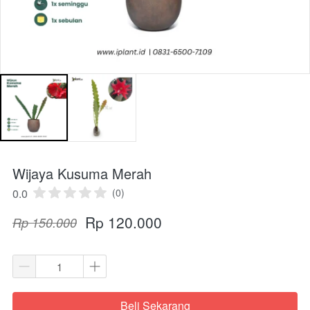
Wijaya Kusuma Merah
0.0
(0)
Rp 120.000
Rp 150.000
Beli Sekarang
`