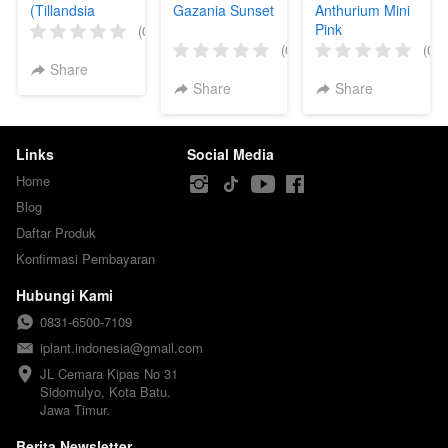
(Tillandsia
Gazania Sunset
Anthurium Mini
usneoides) 30
Pink
(0)
cm
(0)
(0)
Share
Share
Share
Links
Social Media
Home
Blog
Daftar Produk
Konfirmasi Pembayaran
Hubungi Kami
0831-6500-7109
iplant.indonesia@gmail.com
JL Cemara Kipas No 31

Sidomulyo, Kota Batu.

Jawa Timur.
Berita Newsletter