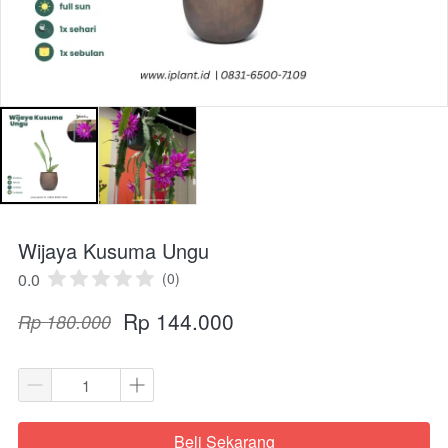
Wijaya Kusuma Ungu
0.0
(0)
Rp 144.000
Rp 180.000
Beli Sekarang
`