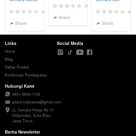
(0)
(0)
(0)
Share
Share
Share
Links
Social Media
Home
Blog
Daftar Produk
Konfirmasi Pembayaran
Hubungi Kami
0831-6500-7109
iplant.indonesia@gmail.com
JL Cemara Kipas No 31

Sidomulyo, Kota Batu.

Jawa Timur.
Berita Newsletter