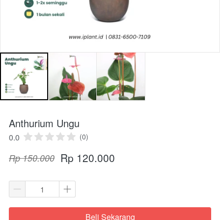
Anthurium Ungu
0.0
(0)
Rp 120.000
Rp 150.000
Beli Sekarang
`