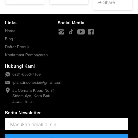
Share
Links
Social Media
Home
Blog
Daftar Produk
Konfirmasi Pembayaran
Hubungi Kami
0831-6500-7109
iplant.indonesia@gmail.com
JL Cemara Kipas No 31

Sidomulyo, Kota Batu.

Jawa Timur.
Berita Newsletter