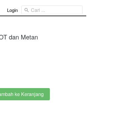
Cari ...
Login
POT dan Metan
ambah ke Keranjang