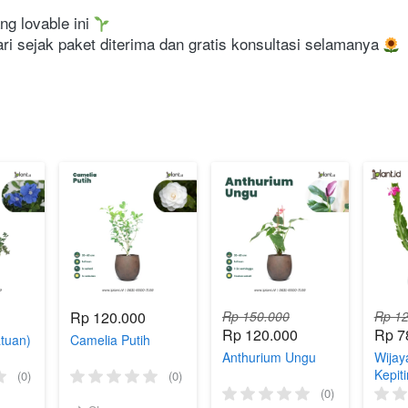
g lovable ini 
i sejak paket diterima dan gratis konsultasi selamanya 
Rp 120.000
Rp 150.000
Rp 12
Rp 120.000
Rp 7
tuan)
Camelia Putih
Anthurium Ungu
Wija
Kepit
(0)
(0)
(0)