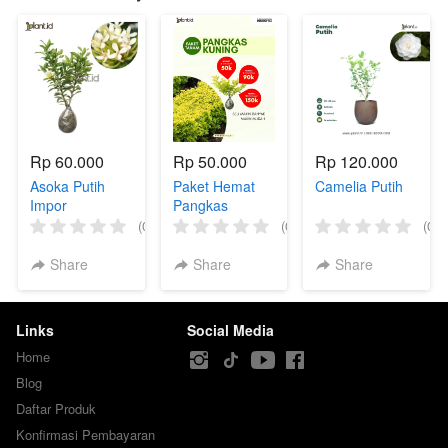
Rp 60.000
Rp 50.000
Rp 120.000
Asoka Putih
Paket Hemat
Camelia Putih
Impor
Pangkas
Kuning
(0)
(0)
(0)
Share
Share
Share
Links
Social Media
Home
Blog
Daftar Produk
Konfirmasi Pembayaran