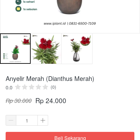
Anyelir Merah (Dianthus Merah)
0.0
(0)
Rp 24.000
Rp 30.000
Beli Sekarang
`