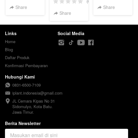
Hybrida Remaja
(0)
Share
Share
Share
Links
Social Media
Home
Blog
Daftar Produk
Konfirmasi Pembayaran
Hubungi Kami
0831-6500-7109
iplant.indonesia@gmail.com
JL Cemara Kipas No 31

Sidomulyo, Kota Batu.

Jawa Timur.
Berita Newsletter