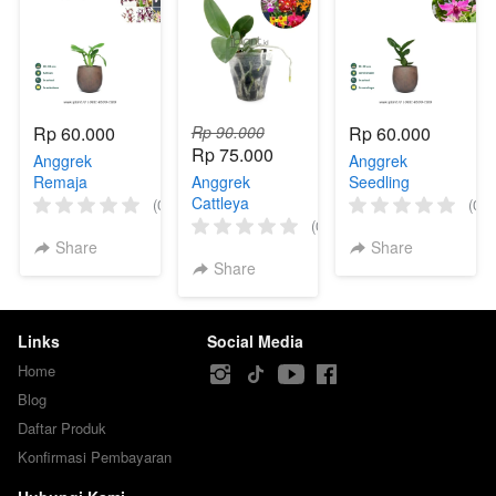
Rp 60.000
Rp 90.000
Rp 60.000
Rp 75.000
Anggrek
Anggrek
Remaja
Anggrek
Seedling
Dendrobium
Cattleya
Dendrobium
(0)
(0)
Melintir (Hybrid)
Hybrida Remaja
Hybrida
(0)
Share
Share
Share
Links
Social Media
Home
Blog
Daftar Produk
Konfirmasi Pembayaran