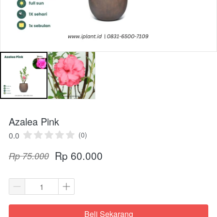
Azalea Pink
0.0
(0)
Rp 60.000
Rp 75.000
Beli Sekarang
`