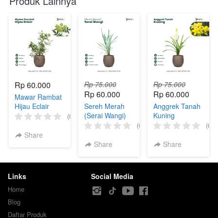
Produk Lainnya
Rp 60.000
Rp 75.000
Rp 75.000
Rp 60.000
Rp 60.000
Mawar Rambat
Hijau Eclair
Sereh Merah
Anggrek Tanah
(Serai Wangi)
Kuning
(0)
(0)
(0)
Share
Share
Share
Links
Social Media
Home
Blog
Daftar Produk