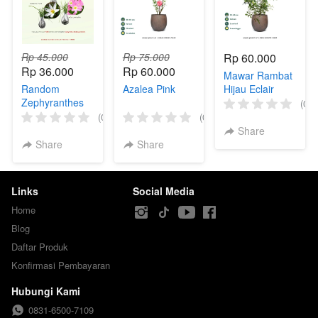
Rp 45.000
Rp 75.000
Rp 60.000
Rp 36.000
Rp 60.000
Mawar Rambat
Random
Azalea Pink
Hijau Eclair
Zephyranthes
(0)
(0)
(0)
Share
Share
Share
Links
Social Media
Home
Blog
Daftar Produk
Konfirmasi Pembayaran
Hubungi Kami
0831-6500-7109