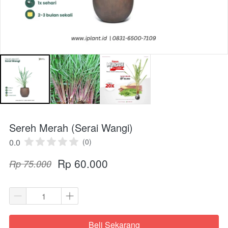
Sereh Merah (Serai Wangi)
0.0
(0)
Rp 60.000
Rp 75.000
Beli Sekarang
`