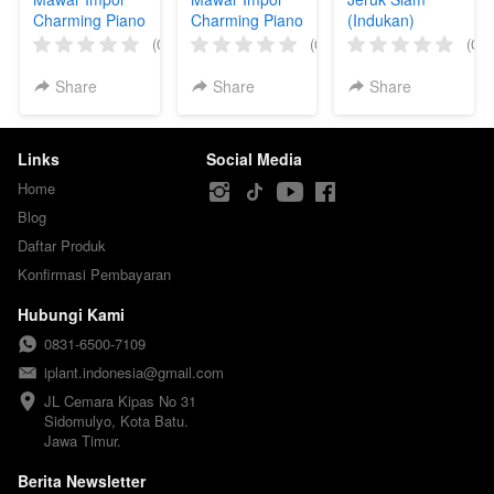
Charming Piano
Charming Piano
(Indukan)
(Jumbo)
(Large)
(0)
(0)
(0)
Share
Share
Share
Links
Social Media
Home
Blog
Daftar Produk
Konfirmasi Pembayaran
Hubungi Kami
0831-6500-7109
iplant.indonesia@gmail.com
JL Cemara Kipas No 31

Sidomulyo, Kota Batu.

Jawa Timur.
Berita Newsletter